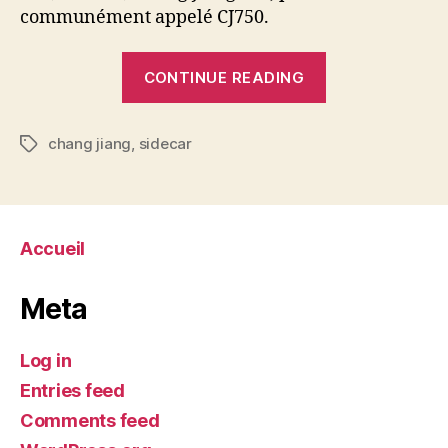
communément appelé CJ750.
“Chang
CONTINUE READING
Jiang
750”
chang jiang
,
sidecar
Tags
Accueil
Meta
Log in
Entries feed
Comments feed