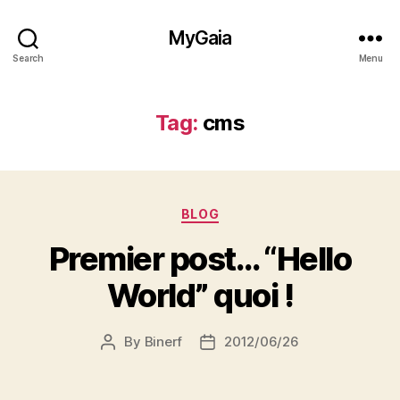
MyGaia
Search
Menu
Tag:
cms
Categories
BLOG
Premier post… “Hello
World” quoi !
By
Binerf
2012/06/26
Post
Post
author
date