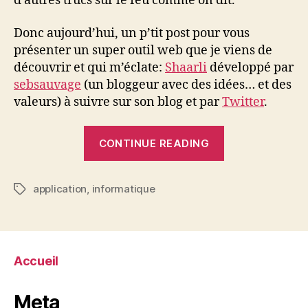
d’autres trucs sur le feu comme on dit.
Donc aujourd’hui, un p’tit post pour vous
présenter un super outil web que je viens de
découvrir et qui m’éclate:
Shaarli
développé par
sebsauvage
(un bloggeur avec des idées… et des
valeurs) à suivre sur son blog et par
Twitter
.
“Mon
CONTINUE READING
Shaarli”
application
,
informatique
Tags
Accueil
Meta