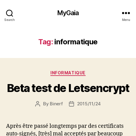
MyGaia
Search
Menu
Tag:
informatique
Categories
INFORMATIQUE
Beta test de Letsencrypt
By
Binerf
2015/11/24
Post
Post
author
date
Après être passé longtemps par des certificats
auto-signés, [très] mal acceptés par beaucoup