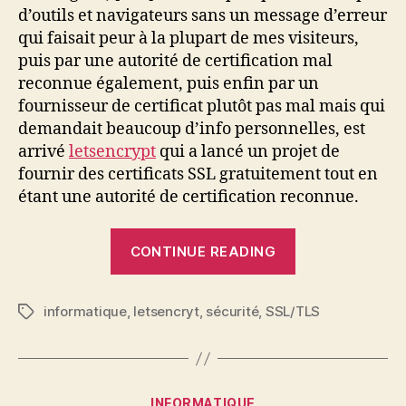
d’outils et navigateurs sans un message d’erreur
qui faisait peur à la plupart de mes visiteurs,
puis par une autorité de certification mal
reconnue également, puis enfin par un
fournisseur de certificat plutôt pas mal mais qui
demandait beaucoup d’info personnelles, est
arrivé
letsencrypt
qui a lancé un projet de
fournir des certificats SSL gratuitement tout en
étant une autorité de certification reconnue.
“Beta
CONTINUE READING
test
de
informatique
,
letsencryt
,
sécurité
,
SSL/TLS
Letsencrypt”
Tags
Categories
INFORMATIQUE