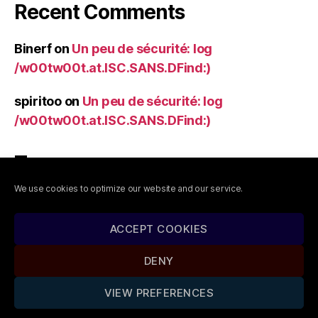
Recent Comments
Binerf
on
Un peu de sécurité: log
/w00tw00t.at.ISC.SANS.DFind:)
spiritoo
on
Un peu de sécurité: log
/w00tw00t.at.ISC.SANS.DFind:)
Tags
We use cookies to optimize our website and our service.
apache
application
backup
bits
blog
chang jiang
cms
fail2ban
informatique
letsencryt
linux
nginx
rdiff-backup
sidecar
ACCEPT COOKIES
sécurité
Solaris
SSL/TLS
sysadmin
vpn
wordpress
DENY
VIEW PREFERENCES
© 2026
MyGaia
Up
↑