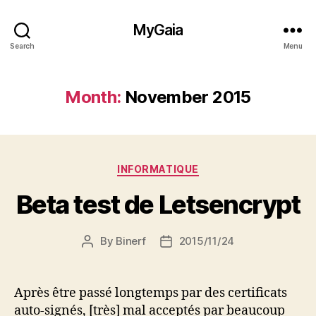
MyGaia
Search
Menu
Month:
November 2015
Categories
INFORMATIQUE
Beta test de Letsencrypt
By
Binerf
2015/11/24
Post
Post
author
date
Après être passé longtemps par des certificats
auto-signés, [très] mal acceptés par beaucoup