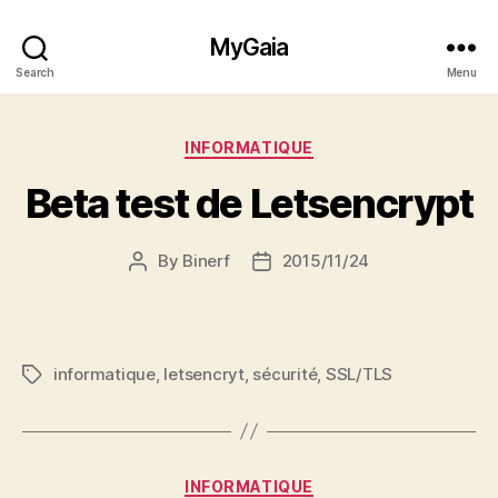
MyGaia
Search
Menu
Categories
INFORMATIQUE
Beta test de Letsencrypt
By
Binerf
2015/11/24
Post
Post
author
date
informatique
,
letsencryt
,
sécurité
,
SSL/TLS
Tags
Categories
INFORMATIQUE