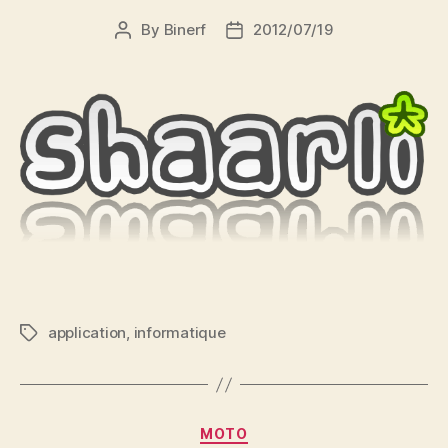
By
Binerf
2012/07/19
Post
Post
author
date
application
,
informatique
Tags
Categories
MOTO