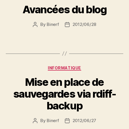
Avancées du blog
By
Binerf
2012/06/28
Post
Post
author
date
Categories
INFORMATIQUE
Mise en place de
sauvegardes via rdiff-
backup
By
Binerf
2012/06/27
Post
Post
author
date