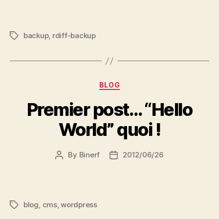
backup
,
rdiff-backup
Tags
Categories
BLOG
Premier post… “Hello
World” quoi !
By
Binerf
2012/06/26
Post
Post
author
date
blog
,
cms
,
wordpress
Tags