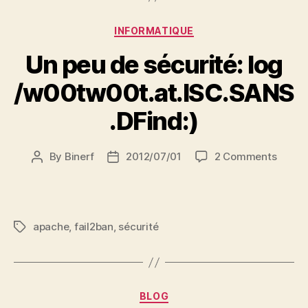
Categories
INFORMATIQUE
Un peu de sécurité: log
/w00tw00t.at.ISC.SANS
.DFind:)
on
By
Binerf
2012/07/01
2 Comments
Post
Post
Un
author
date
peu
de
sécuri
apache
,
fail2ban
,
sécurité
Tags
log
/w00tw
Categories
BLOG