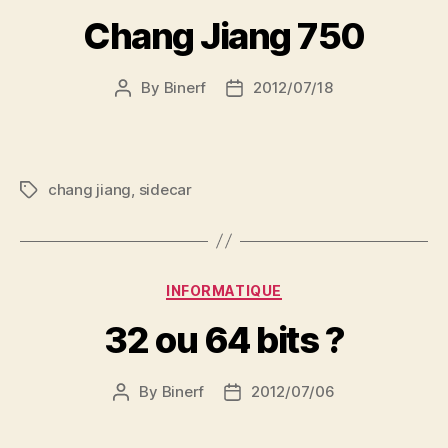
Chang Jiang 750
By
Binerf
2012/07/18
Post
Post
author
date
chang jiang
,
sidecar
Tags
Categories
INFORMATIQUE
32 ou 64 bits ?
By
Binerf
2012/07/06
Post
Post
author
date